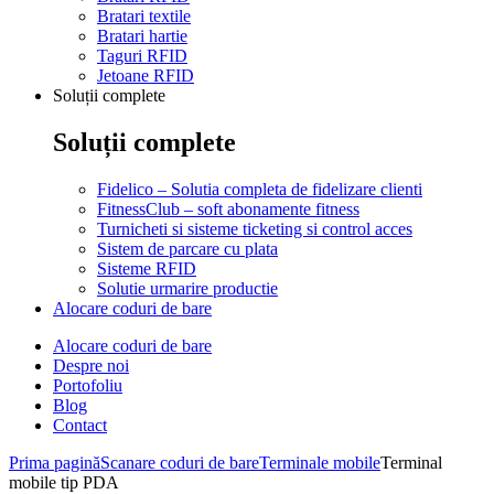
Bratari textile
Bratari hartie
Taguri RFID
Jetoane RFID
Soluții complete
Soluții complete
Fidelico – Solutia completa de fidelizare clienti
FitnessClub – soft abonamente fitness
Turnicheti si sisteme ticketing si control acces
Sistem de parcare cu plata
Sisteme RFID
Solutie urmarire productie
Alocare coduri de bare
Alocare coduri de bare
Despre noi
Portofoliu
Blog
Contact
Prima pagină
Scanare coduri de bare
Terminale mobile
Terminal
mobile tip PDA