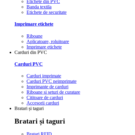
Etichete din PVC
Banda textila
Etichete de securitate
Imprimare etichete
Riboane
Aplicatoare, roluitoare
Imprimare etichete
Carduri din PVC
Carduri PVC
Carduri imprimate
Carduri PVC neimprimate
Imprimante de carduri
Riboane si seturi de curatare
Cititoare de carduri
Accesorii carduri
Bratari și taguri
Bratari și taguri
Bratari RFID