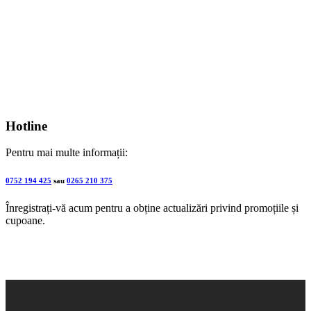
Hotline
Pentru mai multe informații:
0752 194 425
sau
0265 210 375
Înregistrați-vă acum pentru a obține actualizări privind promoțiile și
cupoane.