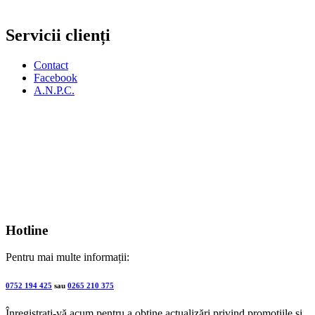
Servicii clienți
Contact
Facebook
A.N.P.C.
Hotline
Pentru mai multe informații:
0752 194 425
sau
0265 210 375
Înregistrați-vă acum pentru a obține actualizări privind promoțiile și