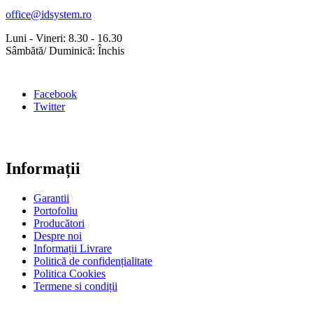
office@idsystem.ro
Luni - Vineri: 8.30 - 16.30
Sâmbătă/ Duminică: Închis
Facebook
Twitter
Informații
Garantii
Portofoliu
Producători
Despre noi
Informații Livrare
Politică de confidențialitate
Politica Cookies
Termene si condiții