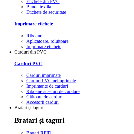
Etichete din PVC
Banda textila
Etichete de securitate
Imprimare etichete
Riboane
Aplicatoare, roluitoare
Imprimare etichete
Carduri din PVC
Carduri PVC
Carduri imprimate
Carduri PVC neimprimate
Imprimante de carduri
Riboane si seturi de curatare
Cititoare de carduri
Accesorii carduri
Bratari și taguri
Bratari și taguri
Bratari RFID