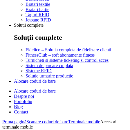
Bratari textile
Bratari hartie
Taguri RFID
Jetoane RFID
Soluții complete
Soluții complete
Fidelico – Solutia completa de fidelizare clienti
FitnessClub – soft abonamente fitness
Turnicheti si sisteme ticketing si control acces
Sistem de parcare cu plata
Sisteme RFID
Solutie urmarire productie
Alocare coduri de bare
Alocare coduri de bare
Despre noi
Portofoliu
Blog
Contact
Prima pagină
Scanare coduri de bare
Terminale mobile
Accesorii
terminale mobile