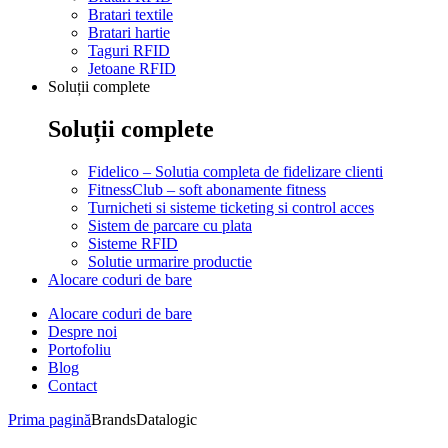
Bratari textile
Bratari hartie
Taguri RFID
Jetoane RFID
Soluții complete
Soluții complete
Fidelico – Solutia completa de fidelizare clienti
FitnessClub – soft abonamente fitness
Turnicheti si sisteme ticketing si control acces
Sistem de parcare cu plata
Sisteme RFID
Solutie urmarire productie
Alocare coduri de bare
Alocare coduri de bare
Despre noi
Portofoliu
Blog
Contact
Prima pagină
Brands
Datalogic