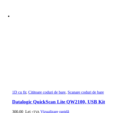
1D cu fir
,
Cititoare coduri de bare
,
Scanare coduri de bare
Datalogic QuickScan Lite QW2100, USB Kit
300,00
Lei
Vizualizare rapidă
+TVA