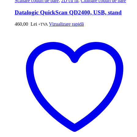
Scanare coduri de bare
,
2D cu fir
,
Cititoare coduri de bare
Datalogic QuickScan QD2400, USB, stand
460,00
Lei
Vizualizare rapidă
+TVA