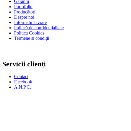
Garantii
Portofoliu
Producători
Despre noi
Informații Livrare
Politică de confidențialitate
Politica Cookies
Termene si condiții
Servicii clienți
Contact
Facebook
A.N.P.C.