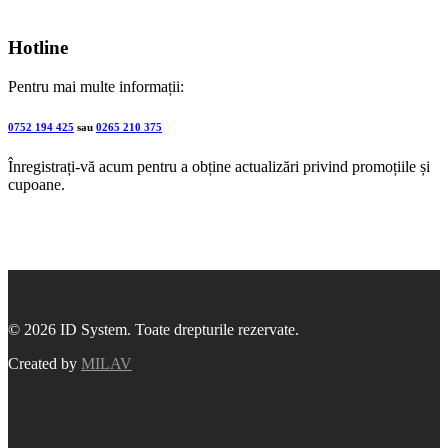
Hotline
Pentru mai multe informații:
0752 194 425
sau
0265 210 375
Înregistrați-vă acum pentru a obține actualizări privind promoțiile și
cupoane.
© 2026 ID System. Toate drepturile rezervate.
Created by
MILAV