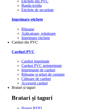
Etichete din PVC
Banda textila
Etichete de securitate
Imprimare etichete
Riboane
Aplicatoare, roluitoare
Imprimare etichete
Carduri din PVC
Carduri PVC
Carduri imprimate
Carduri PVC neimprimate
Imprimante de carduri
Riboane si seturi de curatare
Cititoare de carduri
Accesorii carduri
Bratari și taguri
Bratari și taguri
Bratari RFID