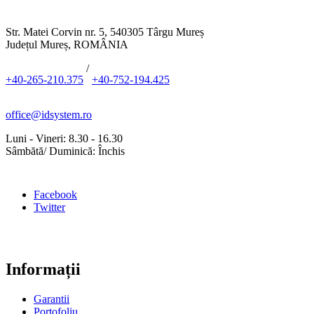
Str. Matei Corvin nr. 5, 540305 Târgu Mureș
Județul Mureș, ROMÂNIA
/
+40-265-210.375
+40-752-194.425
office@idsystem.ro
Luni - Vineri: 8.30 - 16.30
Sâmbătă/ Duminică: Închis
Facebook
Twitter
Informații
Garantii
Portofoliu