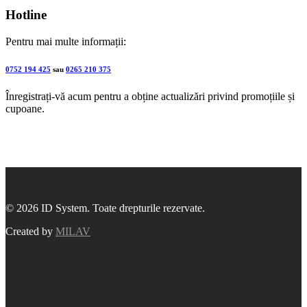
Hotline
Pentru mai multe informații:
0752 194 425
sau
0265 210 375
Înregistrați-vă acum pentru a obține actualizări privind promoțiile și
cupoane.
© 2026 ID System. Toate drepturile rezervate.
Created by
MILAV