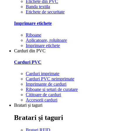
Etichete din PVC
Banda textila
Etichete de securitate
Imprimare etichete
Riboane
Aplicatoare, roluitoare
Imprimare etichete
Carduri din PVC
Carduri PVC
Carduri imprimate
Carduri PVC neimprimate
Imprimante de carduri
Riboane si seturi de curatare
Cititoare de carduri
Accesorii carduri
Bratari și taguri
Bratari și taguri
Bratari RFID