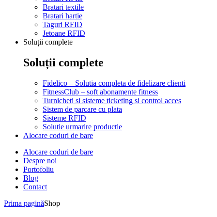
Bratari textile
Bratari hartie
Taguri RFID
Jetoane RFID
Soluții complete
Soluții complete
Fidelico – Solutia completa de fidelizare clienti
FitnessClub – soft abonamente fitness
Turnicheti si sisteme ticketing si control acces
Sistem de parcare cu plata
Sisteme RFID
Solutie urmarire productie
Alocare coduri de bare
Alocare coduri de bare
Despre noi
Portofoliu
Blog
Contact
Prima pagină
Shop