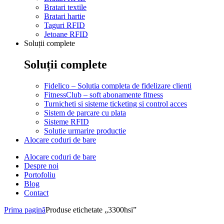
Bratari textile
Bratari hartie
Taguri RFID
Jetoane RFID
Soluții complete
Soluții complete
Fidelico – Solutia completa de fidelizare clienti
FitnessClub – soft abonamente fitness
Turnicheti si sisteme ticketing si control acces
Sistem de parcare cu plata
Sisteme RFID
Solutie urmarire productie
Alocare coduri de bare
Alocare coduri de bare
Despre noi
Portofoliu
Blog
Contact
Prima pagină
Produse etichetate „3300hsi”