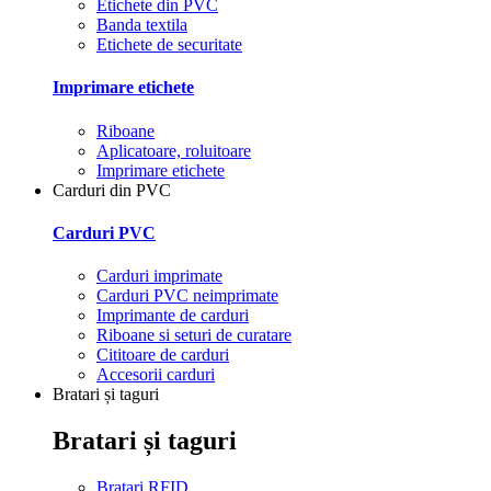
Etichete din PVC
Banda textila
Etichete de securitate
Imprimare etichete
Riboane
Aplicatoare, roluitoare
Imprimare etichete
Carduri din PVC
Carduri PVC
Carduri imprimate
Carduri PVC neimprimate
Imprimante de carduri
Riboane si seturi de curatare
Cititoare de carduri
Accesorii carduri
Bratari și taguri
Bratari și taguri
Bratari RFID