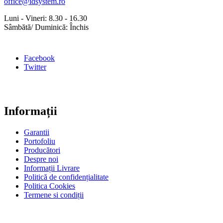
office@idsystem.ro
Luni - Vineri: 8.30 - 16.30
Sâmbătă/ Duminică: Închis
Facebook
Twitter
Informații
Garantii
Portofoliu
Producători
Despre noi
Informații Livrare
Politică de confidențialitate
Politica Cookies
Termene si condiții