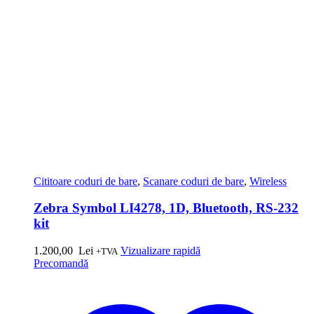
Cititoare coduri de bare
,
Scanare coduri de bare
,
Wireless
Zebra Symbol LI4278, 1D, Bluetooth, RS-232
kit
1.200,00
Lei
Vizualizare rapidă
+TVA
Precomandă