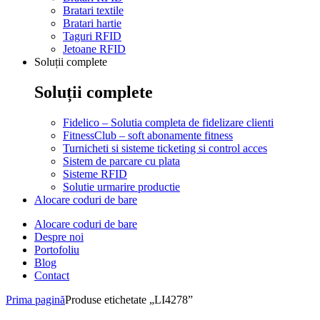
Bratari textile
Bratari hartie
Taguri RFID
Jetoane RFID
Soluții complete
Soluții complete
Fidelico – Solutia completa de fidelizare clienti
FitnessClub – soft abonamente fitness
Turnicheti si sisteme ticketing si control acces
Sistem de parcare cu plata
Sisteme RFID
Solutie urmarire productie
Alocare coduri de bare
Alocare coduri de bare
Despre noi
Portofoliu
Blog
Contact
Prima pagină
Produse etichetate „LI4278”