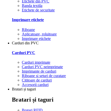
Etichete din PVC
Banda textila
Etichete de securitate
Imprimare etichete
Riboane
Aplicatoare, roluitoare
Imprimare etichete
Carduri din PVC
Carduri PVC
Carduri imprimate
Carduri PVC neimprimate
Imprimante de carduri
Riboane si seturi de curatare
Cititoare de carduri
Accesorii carduri
Bratari și taguri
Bratari și taguri
Bratari RFID