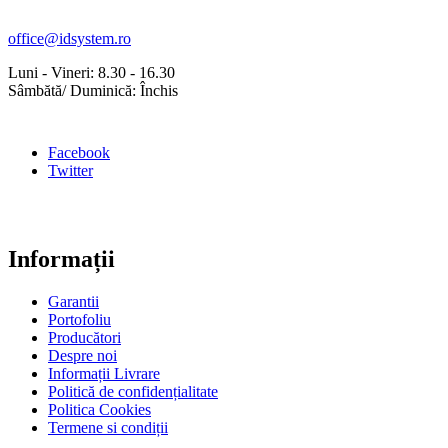
office@idsystem.ro
Luni - Vineri: 8.30 - 16.30
Sâmbătă/ Duminică: Închis
Facebook
Twitter
Informații
Garantii
Portofoliu
Producători
Despre noi
Informații Livrare
Politică de confidențialitate
Politica Cookies
Termene si condiții