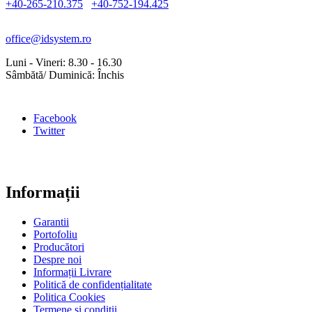
+40-265-210.375
+40-752-194.425
office@idsystem.ro
Luni - Vineri: 8.30 - 16.30
Sâmbătă/ Duminică: Închis
Facebook
Twitter
Informații
Garantii
Portofoliu
Producători
Despre noi
Informații Livrare
Politică de confidențialitate
Politica Cookies
Termene si condiții