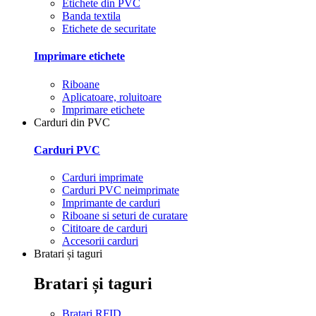
Etichete din PVC
Banda textila
Etichete de securitate
Imprimare etichete
Riboane
Aplicatoare, roluitoare
Imprimare etichete
Carduri din PVC
Carduri PVC
Carduri imprimate
Carduri PVC neimprimate
Imprimante de carduri
Riboane si seturi de curatare
Cititoare de carduri
Accesorii carduri
Bratari și taguri
Bratari și taguri
Bratari RFID