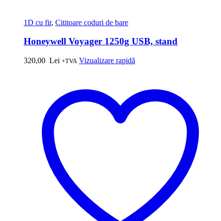
1D cu fir
,
Cititoare coduri de bare
Honeywell Voyager 1250g USB, stand
320,00
Lei
Vizualizare rapidă
+TVA