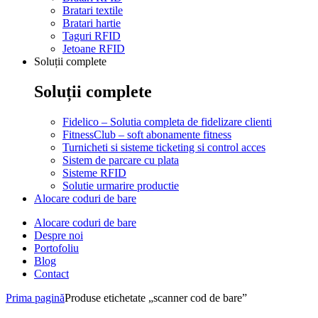
Bratari textile
Bratari hartie
Taguri RFID
Jetoane RFID
Soluții complete
Soluții complete
Fidelico – Solutia completa de fidelizare clienti
FitnessClub – soft abonamente fitness
Turnicheti si sisteme ticketing si control acces
Sistem de parcare cu plata
Sisteme RFID
Solutie urmarire productie
Alocare coduri de bare
Alocare coduri de bare
Despre noi
Portofoliu
Blog
Contact
Prima pagină
Produse etichetate „scanner cod de bare”