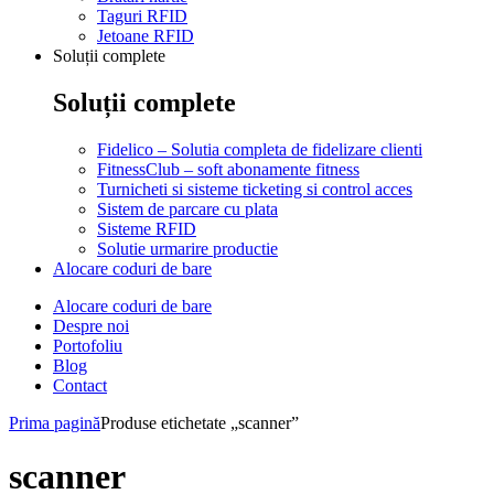
Taguri RFID
Jetoane RFID
Soluții complete
Soluții complete
Fidelico – Solutia completa de fidelizare clienti
FitnessClub – soft abonamente fitness
Turnicheti si sisteme ticketing si control acces
Sistem de parcare cu plata
Sisteme RFID
Solutie urmarire productie
Alocare coduri de bare
Alocare coduri de bare
Despre noi
Portofoliu
Blog
Contact
Prima pagină
Produse etichetate „scanner”
scanner