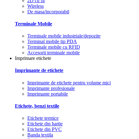
2D cu fir
Wireless
De masa/incorporabil
Terminale Mobile
Terminale mobile industriale/depozite
Terminal mobile tip PDA
Terminale mobile cu RFID
Accesorii terminale mobile
Imprimare etichete
Imprimante de etichete
Imprimante de etichete pentru volume mici
Imprimante profesionale
Imprimante portabile
Etichete, benzi textile
Etichete termice
Etichete din hartie
Etichete din PVC
Banda textila