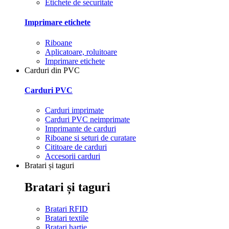
Etichete de securitate
Imprimare etichete
Riboane
Aplicatoare, roluitoare
Imprimare etichete
Carduri din PVC
Carduri PVC
Carduri imprimate
Carduri PVC neimprimate
Imprimante de carduri
Riboane si seturi de curatare
Cititoare de carduri
Accesorii carduri
Bratari și taguri
Bratari și taguri
Bratari RFID
Bratari textile
Bratari hartie