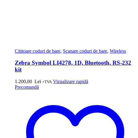
Cititoare coduri de bare
,
Scanare coduri de bare
,
Wireless
Zebra Symbol LI4278, 1D, Bluetooth, RS-232
kit
1.200,00
Lei
Vizualizare rapidă
+TVA
Precomandă