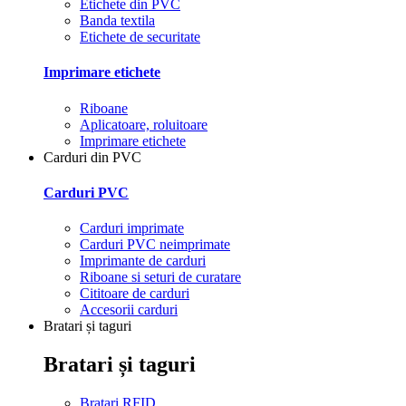
Etichete din PVC
Banda textila
Etichete de securitate
Imprimare etichete
Riboane
Aplicatoare, roluitoare
Imprimare etichete
Carduri din PVC
Carduri PVC
Carduri imprimate
Carduri PVC neimprimate
Imprimante de carduri
Riboane si seturi de curatare
Cititoare de carduri
Accesorii carduri
Bratari și taguri
Bratari și taguri
Bratari RFID