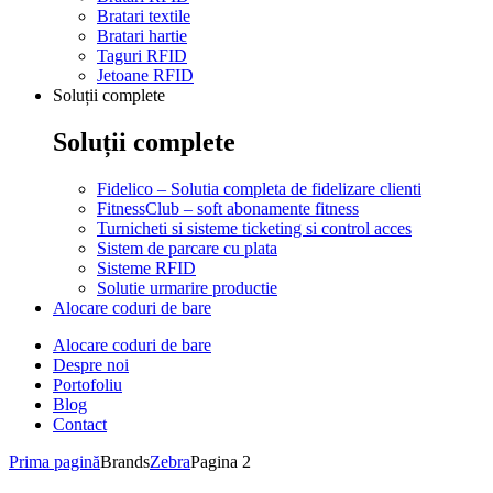
Bratari textile
Bratari hartie
Taguri RFID
Jetoane RFID
Soluții complete
Soluții complete
Fidelico – Solutia completa de fidelizare clienti
FitnessClub – soft abonamente fitness
Turnicheti si sisteme ticketing si control acces
Sistem de parcare cu plata
Sisteme RFID
Solutie urmarire productie
Alocare coduri de bare
Alocare coduri de bare
Despre noi
Portofoliu
Blog
Contact
Prima pagină
Brands
Zebra
Pagina 2