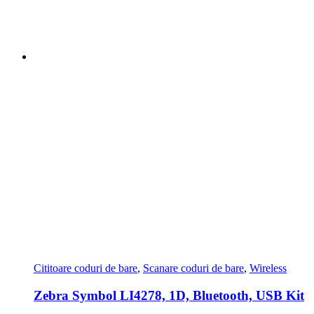
Cititoare coduri de bare
,
Scanare coduri de bare
,
Wireless
Zebra Symbol LI4278, 1D, Bluetooth, USB Kit