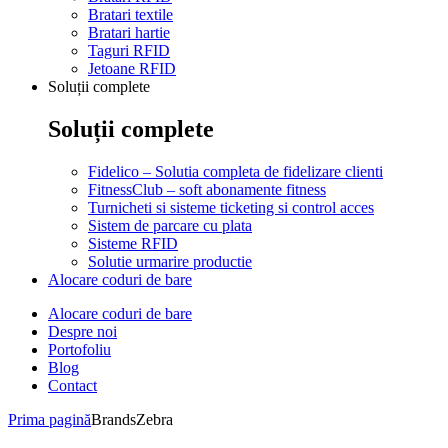
Bratari textile
Bratari hartie
Taguri RFID
Jetoane RFID
Soluții complete
Soluții complete
Fidelico – Solutia completa de fidelizare clienti
FitnessClub – soft abonamente fitness
Turnicheti si sisteme ticketing si control acces
Sistem de parcare cu plata
Sisteme RFID
Solutie urmarire productie
Alocare coduri de bare
Alocare coduri de bare
Despre noi
Portofoliu
Blog
Contact
Prima pagină
Brands
Zebra