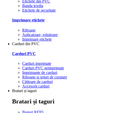
Etichete din PVC
Banda textila
Etichete de securitate
Imprimare etichete
Riboane
Aplicatoare, roluitoare
Imprimare etichete
Carduri din PVC
Carduri PVC
Carduri imprimate
Carduri PVC neimprimate
Imprimante de carduri
Riboane si seturi de curatare
Cititoare de carduri
Accesorii carduri
Bratari și taguri
Bratari și taguri
Bratari RFID