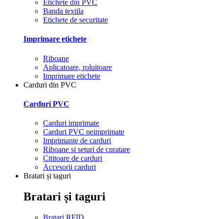
Etichete din PVC
Banda textila
Etichete de securitate
Imprimare etichete
Riboane
Aplicatoare, roluitoare
Imprimare etichete
Carduri din PVC
Carduri PVC
Carduri imprimate
Carduri PVC neimprimate
Imprimante de carduri
Riboane si seturi de curatare
Cititoare de carduri
Accesorii carduri
Bratari și taguri
Bratari și taguri
Bratari RFID