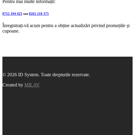
Pentru mai multe informații:
0752 194 425
sau
0265 210 375
Înregistrați-vă acum pentru a obține actualizări privind promoțiile și
cupoane.
© 2026 ID System. Toate drepturile rezervate.
Created by
MILAV