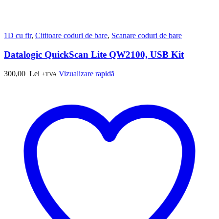
1D cu fir
,
Cititoare coduri de bare
,
Scanare coduri de bare
Datalogic QuickScan Lite QW2100, USB Kit
300,00
Lei
Vizualizare rapidă
+TVA