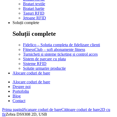
Bratari textile
Bratari hartie
Taguri RFID
Jetoane RFID
Soluții complete
Soluții complete
Fidelico – Solutia completa de fidelizare clienti
FitnessClub – soft abonamente fitness
Turnicheti si sisteme ticketing si control acces
Sistem de parcare cu plata
Sisteme RFID
Solutie urmarire productie
Alocare coduri de bare
Alocare coduri de bare
Despre noi
Portofoliu
Blog
Contact
Prima pagină
Scanare coduri de bare
Cititoare coduri de bare
2D cu
fir
Zebra DS9308 2D, USB