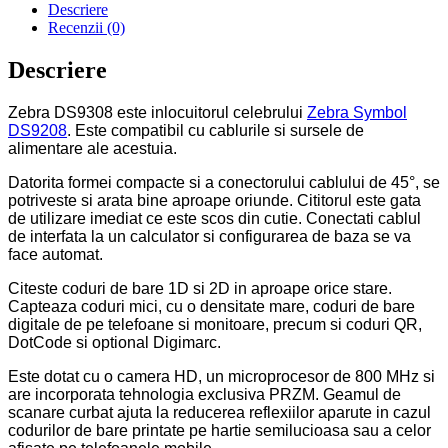
Descriere
Recenzii (0)
Descriere
Zebra DS9308 este inlocuitorul celebrului
Zebra Symbol
DS9208
. Este compatibil cu cablurile si sursele de
alimentare ale acestuia.
Datorita formei compacte si a conectorului cablului de 45°, se
potriveste si arata bine aproape oriunde. Cititorul este gata
de utilizare imediat ce este scos din cutie. Conectati cablul
de interfata la un calculator si configurarea de baza se va
face automat.
Citeste coduri de bare 1D si 2D in aproape orice stare.
Capteaza coduri mici, cu o densitate mare, coduri de bare
digitale de pe telefoane si monitoare, precum si coduri QR,
DotCode si optional Digimarc.
Este dotat cu o camera HD, un microprocesor de 800 MHz si
are incorporata tehnologia exclusiva PRZM. Geamul de
scanare curbat ajuta la reducerea reflexiilor aparute in cazul
codurilor de bare printate pe hartie semilucioasa sau a celor