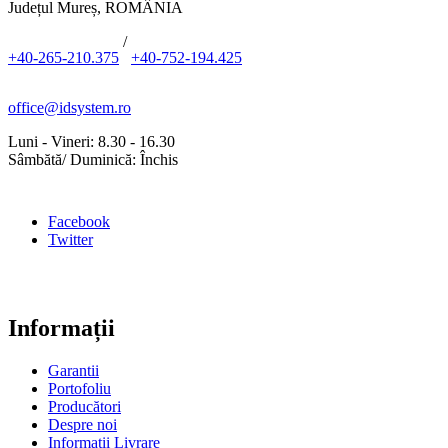
Județul Mureș, ROMÂNIA
/
+40-265-210.375
+40-752-194.425
office@idsystem.ro
Luni - Vineri: 8.30 - 16.30
Sâmbătă/ Duminică: Închis
Facebook
Twitter
Informații
Garantii
Portofoliu
Producători
Despre noi
Informații Livrare