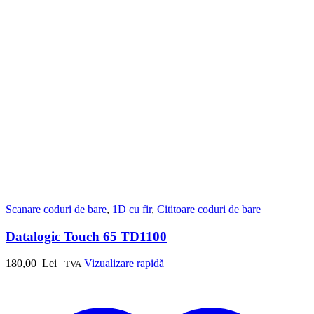
Scanare coduri de bare
,
1D cu fir
,
Cititoare coduri de bare
Datalogic Touch 65 TD1100
180,00
Lei
Vizualizare rapidă
+TVA