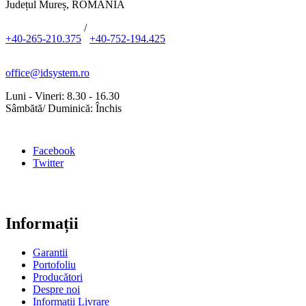
Județul Mureș, ROMÂNIA
/
+40-265-210.375
+40-752-194.425
office@idsystem.ro
Luni - Vineri: 8.30 - 16.30
Sâmbătă/ Duminică: Închis
Facebook
Twitter
Informații
Garantii
Portofoliu
Producători
Despre noi
Informații Livrare