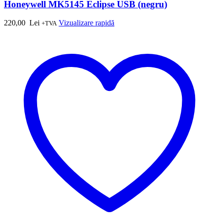
Honeywell MK5145 Eclipse USB (negru)
220,00
Lei
Vizualizare rapidă
+TVA