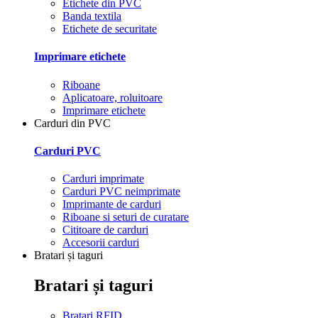
Etichete din PVC
Banda textila
Etichete de securitate
Imprimare etichete
Riboane
Aplicatoare, roluitoare
Imprimare etichete
Carduri din PVC
Carduri PVC
Carduri imprimate
Carduri PVC neimprimate
Imprimante de carduri
Riboane si seturi de curatare
Cititoare de carduri
Accesorii carduri
Bratari și taguri
Bratari și taguri
Bratari RFID