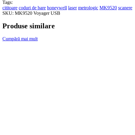
Tags:
cititoare
coduri de bare
honeywell
laser
metrologic
MK9520
scanere
SKU:
MK9520 Voyager USB
Produse similare
Cumpără mai mult