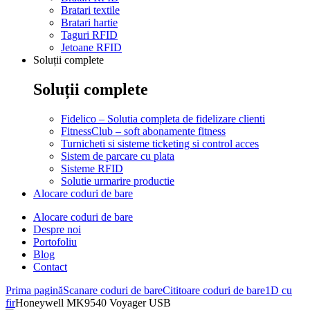
Bratari textile
Bratari hartie
Taguri RFID
Jetoane RFID
Soluții complete
Soluții complete
Fidelico – Solutia completa de fidelizare clienti
FitnessClub – soft abonamente fitness
Turnicheti si sisteme ticketing si control acces
Sistem de parcare cu plata
Sisteme RFID
Solutie urmarire productie
Alocare coduri de bare
Alocare coduri de bare
Despre noi
Portofoliu
Blog
Contact
Prima pagină
Scanare coduri de bare
Cititoare coduri de bare
1D cu
fir
Honeywell MK9540 Voyager USB