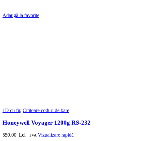
Adaugă la favorite
1D cu fir
,
Cititoare coduri de bare
Honeywell Voyager 1200g RS-232
559,00
Lei
Vizualizare rapidă
+TVA