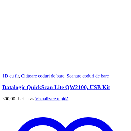
1D cu fir
,
Cititoare coduri de bare
,
Scanare coduri de bare
Datalogic QuickScan Lite QW2100, USB Kit
300,00
Lei
Vizualizare rapidă
+TVA