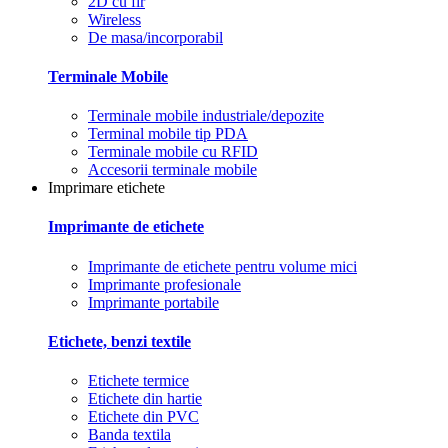
2D cu fir
Wireless
De masa/incorporabil
Terminale Mobile
Terminale mobile industriale/depozite
Terminal mobile tip PDA
Terminale mobile cu RFID
Accesorii terminale mobile
Imprimare etichete
Imprimante de etichete
Imprimante de etichete pentru volume mici
Imprimante profesionale
Imprimante portabile
Etichete, benzi textile
Etichete termice
Etichete din hartie
Etichete din PVC
Banda textila