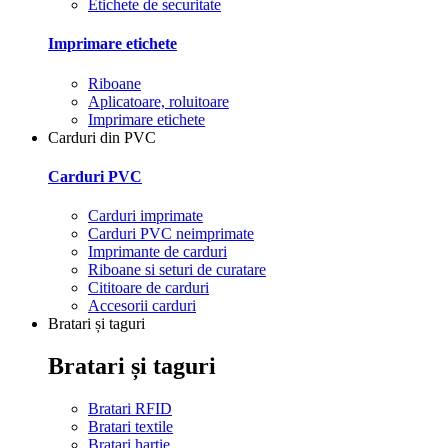
Etichete de securitate
Imprimare etichete
Riboane
Aplicatoare, roluitoare
Imprimare etichete
Carduri din PVC
Carduri PVC
Carduri imprimate
Carduri PVC neimprimate
Imprimante de carduri
Riboane si seturi de curatare
Cititoare de carduri
Accesorii carduri
Bratari și taguri
Bratari și taguri
Bratari RFID
Bratari textile
Bratari hartie