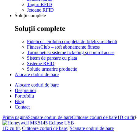
Taguri RFID
Jetoane RFID
Soluții complete
Soluții complete
Fidelico – Solutia completa de fidelizare clienti
FitnessClub – soft abonamente fitness
Turnicheti si sisteme ticketing si control acces
Sistem de parcare cu plata
Sisteme RFID
Solutie urmarire productie
Alocare coduri de bare
Alocare coduri de bare
Despre noi
Portofoliu
Blog
Contact
Prima pagină
Scanare coduri de bare
Cititoare coduri de bare
1D cu fir
H
1D cu fir
,
Cititoare coduri de bare
,
Scanare coduri de bare