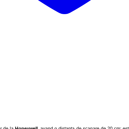
r de la
Honeywell
, avand o distanta de scanare de 20 cm; est