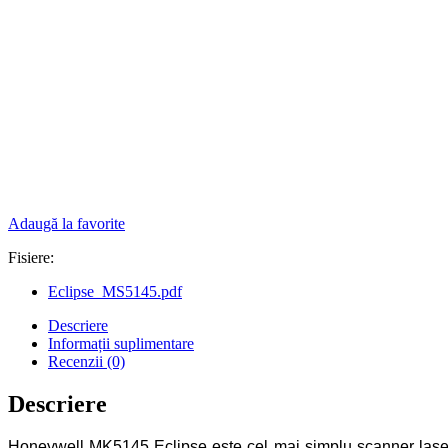
Adaugă la favorite
Fisiere:
Eclipse_MS5145.pdf
Descriere
Informații suplimentare
Recenzii (0)
Descriere
Honeywell MK5145 Eclipse este cel mai simplu scanner lase