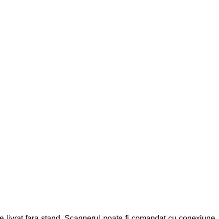
e livrat fara stand. Scannerul poate fi comandat cu conexiune