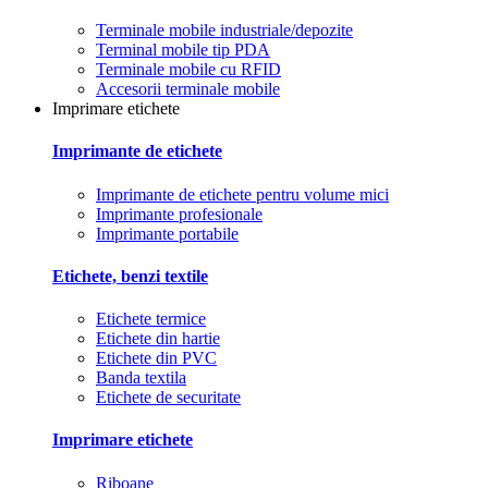
Terminale mobile industriale/depozite
Terminal mobile tip PDA
Terminale mobile cu RFID
Accesorii terminale mobile
Imprimare etichete
Imprimante de etichete
Imprimante de etichete pentru volume mici
Imprimante profesionale
Imprimante portabile
Etichete, benzi textile
Etichete termice
Etichete din hartie
Etichete din PVC
Banda textila
Etichete de securitate
Imprimare etichete
Riboane