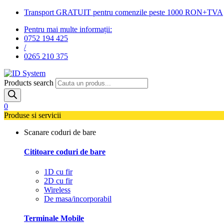
Transport GRATUIT pentru comenzile peste 1000 RON+TVA
Pentru mai multe informații:
0752 194 425
/
0265 210 375
Products search
0
Produse si servicii
Scanare coduri de bare
Cititoare coduri de bare
1D cu fir
2D cu fir
Wireless
De masa/incorporabil
Terminale Mobile