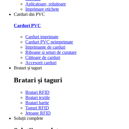
Aplicatoare, roluitoare
Imprimare etichete
Carduri din PVC
Carduri PVC
Carduri imprimate
Carduri PVC neimprimate
Imprimante de carduri
Riboane si seturi de curatare
Cititoare de carduri
Accesorii carduri
Bratari și taguri
Bratari și taguri
Bratari RFID
Bratari textile
Bratari hartie
Taguri RFID
Jetoane RFID
Soluții complete