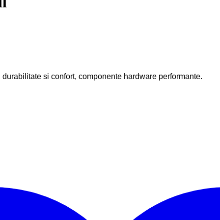
l
durabilitate si confort, c
omponente hardware performante.