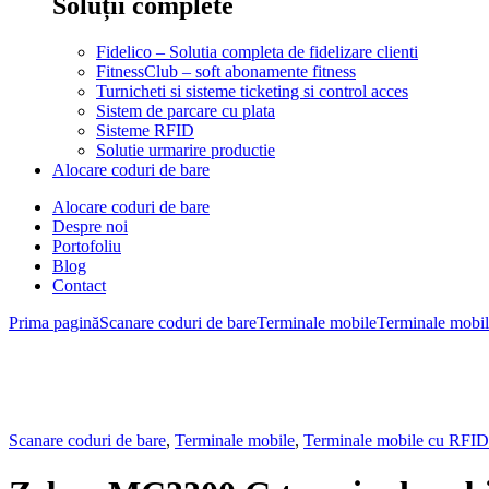
Soluții complete
Fidelico – Solutia completa de fidelizare clienti
FitnessClub – soft abonamente fitness
Turnicheti si sisteme ticketing si control acces
Sistem de parcare cu plata
Sisteme RFID
Solutie urmarire productie
Alocare coduri de bare
Alocare coduri de bare
Despre noi
Portofoliu
Blog
Contact
Prima pagină
Scanare coduri de bare
Terminale mobile
Terminale mobile
Scanare coduri de bare
,
Terminale mobile
,
Terminale mobile cu RFID