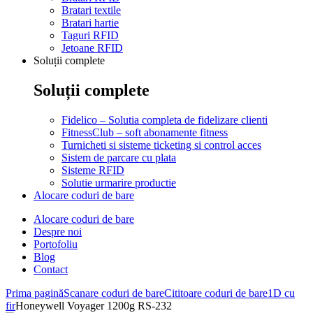
Bratari textile
Bratari hartie
Taguri RFID
Jetoane RFID
Soluții complete
Soluții complete
Fidelico – Solutia completa de fidelizare clienti
FitnessClub – soft abonamente fitness
Turnicheti si sisteme ticketing si control acces
Sistem de parcare cu plata
Sisteme RFID
Solutie urmarire productie
Alocare coduri de bare
Alocare coduri de bare
Despre noi
Portofoliu
Blog
Contact
Prima pagină
Scanare coduri de bare
Cititoare coduri de bare
1D cu
fir
Honeywell Voyager 1200g RS-232