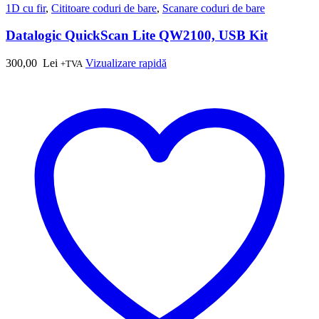
1D cu fir
,
Cititoare coduri de bare
,
Scanare coduri de bare
Datalogic QuickScan Lite QW2100, USB Kit
300,00
Lei
Vizualizare rapidă
+TVA