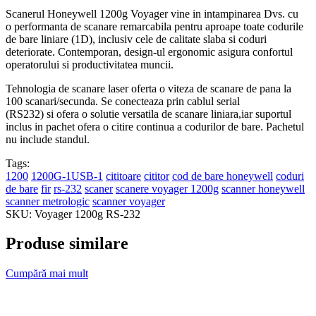
Scanerul Honeywell 1200g Voyager vine in intampinarea Dvs. cu
o performanta de scanare remarcabila pentru aproape toate codurile
de bare liniare (1D), inclusiv cele de calitate slaba si coduri
deteriorate. Contemporan, design-ul ergonomic asigura confortul
operatorului si productivitatea muncii.
Tehnologia de scanare laser oferta o viteza de scanare de pana la
100 scanari/secunda. Se conecteaza prin cablul serial
(RS232) si ofera o solutie versatila de scanare liniara,iar suportul
inclus in pachet ofera o citire continua a codurilor de bare. Pachetul
nu include standul.
Tags:
1200
1200G-1USB-1
cititoare
cititor
cod de bare honeywell
coduri
de bare
fir
rs-232
scaner
scanere voyager 1200g
scanner honeywell
scanner metrologic
scanner voyager
SKU:
Voyager 1200g RS-232
Produse similare
Cumpără mai mult