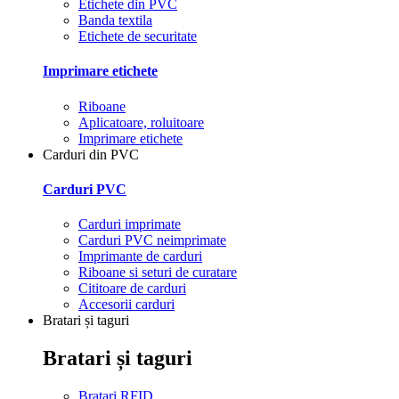
Etichete din PVC
Banda textila
Etichete de securitate
Imprimare etichete
Riboane
Aplicatoare, roluitoare
Imprimare etichete
Carduri din PVC
Carduri PVC
Carduri imprimate
Carduri PVC neimprimate
Imprimante de carduri
Riboane si seturi de curatare
Cititoare de carduri
Accesorii carduri
Bratari și taguri
Bratari și taguri
Bratari RFID