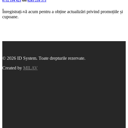
0752 194 425
sau
0265 210 375
Înregistrați-vă acum pentru a obține actualizări privind promoțiile și
cupoane.
© 2026 ID System. Toate drepturile rezervate.
Created by
MILAV