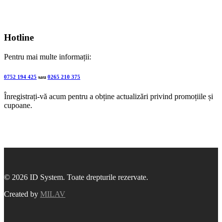
Hotline
Pentru mai multe informații:
0752 194 425
sau
0265 210 375
Înregistrați-vă acum pentru a obține actualizări privind promoțiile și
cupoane.
© 2026 ID System. Toate drepturile rezervate.
Created by
MILAV