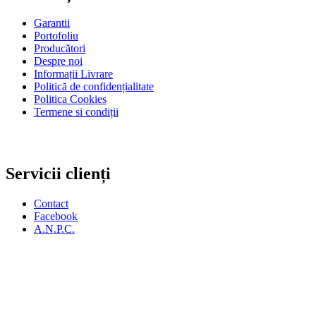
Garantii
Portofoliu
Producători
Despre noi
Informații Livrare
Politică de confidențialitate
Politica Cookies
Termene si condiții
Servicii clienți
Contact
Facebook
A.N.P.C.