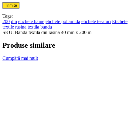
Tags:
200
din
etichete haine
etichete poliamida
etichete tesaturi
Etichete
textile
rasina
textila banda
SKU:
Banda textila din rasina 40 mm x 200 m
Produse similare
Cumpără mai mult