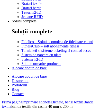
Bratari textile
Bratari hartie
Taguri RFID
Jetoane RFID
Soluții complete
Soluții complete
Fidelico – Solutia completa de fidelizare clienti
FitnessClub – soft abonamente fitness
Turnicheti si sisteme ticketing si control acces
Sistem de parcare cu plata
Sisteme RFID
Solutie urmarire productie
Alocare coduri de bare
Alocare coduri de bare
Despre noi
Portofoliu
Blog
Contact
Prima pagină
Imprimare etichete
Etichete, benzi textile
Banda
textila
Banda textila din rasina 40 mm x 200 m