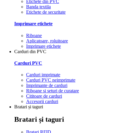
Etichete din PVC
Banda textila
Etichete de securitate
Imprimare etichete
Riboane
Aplicatoare, roluitoare
Imprimare etichete
Carduri din PVC
Carduri PVC
Carduri imprimate
Carduri PVC neimprimate
Imprimante de carduri
Riboane si seturi de curatare
Cititoare de carduri
Accesorii carduri
Bratari și taguri
Bratari și taguri
Bratari RFID