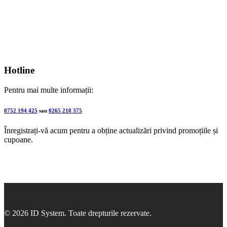
Hotline
Pentru mai multe informații:
0752 194 425
sau
0265 210 375
Înregistrați-vă acum pentru a obține actualizări privind promoțiile și
cupoane.
© 2026 ID System. Toate drepturile rezervate.