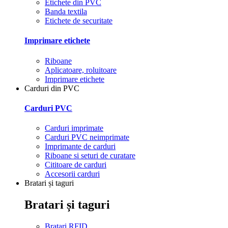
Etichete din PVC
Banda textila
Etichete de securitate
Imprimare etichete
Riboane
Aplicatoare, roluitoare
Imprimare etichete
Carduri din PVC
Carduri PVC
Carduri imprimate
Carduri PVC neimprimate
Imprimante de carduri
Riboane si seturi de curatare
Cititoare de carduri
Accesorii carduri
Bratari și taguri
Bratari și taguri
Bratari RFID