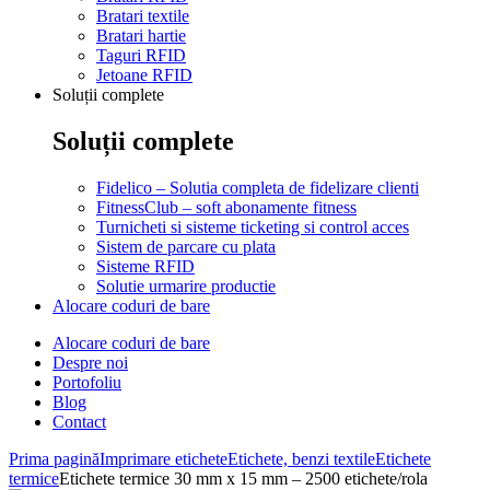
Bratari textile
Bratari hartie
Taguri RFID
Jetoane RFID
Soluții complete
Soluții complete
Fidelico – Solutia completa de fidelizare clienti
FitnessClub – soft abonamente fitness
Turnicheti si sisteme ticketing si control acces
Sistem de parcare cu plata
Sisteme RFID
Solutie urmarire productie
Alocare coduri de bare
Alocare coduri de bare
Despre noi
Portofoliu
Blog
Contact
Prima pagină
Imprimare etichete
Etichete, benzi textile
Etichete
termice
Etichete termice 30 mm x 15 mm – 2500 etichete/rola