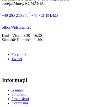
Județul Mureș, ROMÂNIA
/
+40-265-210.375
+40-752-194.425
office@idsystem.ro
Luni - Vineri: 8.30 - 16.30
Sâmbătă/ Duminică: Închis
Facebook
Twitter
Informații
Garantii
Portofoliu
Producători
Despre noi