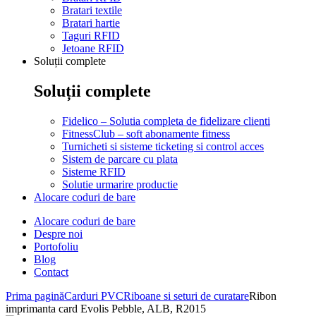
Bratari textile
Bratari hartie
Taguri RFID
Jetoane RFID
Soluții complete
Soluții complete
Fidelico – Solutia completa de fidelizare clienti
FitnessClub – soft abonamente fitness
Turnicheti si sisteme ticketing si control acces
Sistem de parcare cu plata
Sisteme RFID
Solutie urmarire productie
Alocare coduri de bare
Alocare coduri de bare
Despre noi
Portofoliu
Blog
Contact
Prima pagină
Carduri PVC
Riboane si seturi de curatare
Ribon
imprimanta card Evolis Pebble, ALB, R2015