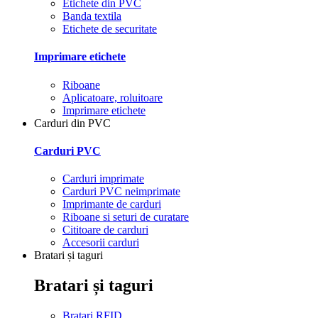
Etichete din PVC
Banda textila
Etichete de securitate
Imprimare etichete
Riboane
Aplicatoare, roluitoare
Imprimare etichete
Carduri din PVC
Carduri PVC
Carduri imprimate
Carduri PVC neimprimate
Imprimante de carduri
Riboane si seturi de curatare
Cititoare de carduri
Accesorii carduri
Bratari și taguri
Bratari și taguri
Bratari RFID