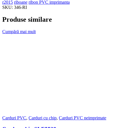
r2015
riboane
ribon PVC imprimanta
SKU:
346-RI
Produse similare
Cumpără mai mult
Carduri PVC
,
Carduri cu chip
,
Carduri PVC neimprimate