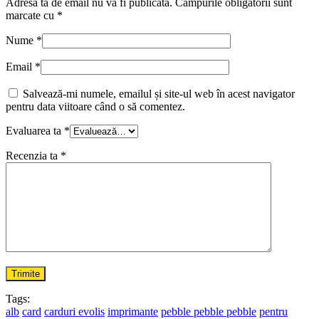
Adresa ta de email nu va fi publicată.
Câmpurile obligatorii sunt
marcate cu
*
Nume
*
Email
*
Salvează-mi numele, emailul și site-ul web în acest navigator
pentru data viitoare când o să comentez.
Evaluarea ta
*
Recenzia ta
*
Tags:
alb
card
carduri evolis
imprimante
pebble pebble pebble
pentru