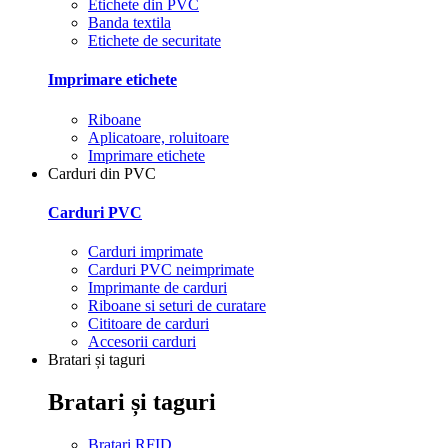
Etichete din PVC
Banda textila
Etichete de securitate
Imprimare etichete
Riboane
Aplicatoare, roluitoare
Imprimare etichete
Carduri din PVC
Carduri PVC
Carduri imprimate
Carduri PVC neimprimate
Imprimante de carduri
Riboane si seturi de curatare
Cititoare de carduri
Accesorii carduri
Bratari și taguri
Bratari și taguri
Bratari RFID