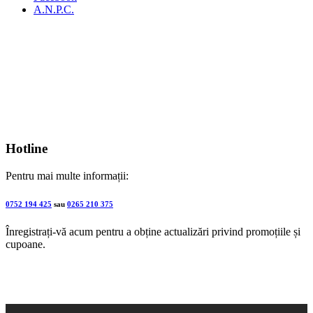
A.N.P.C.
Hotline
Pentru mai multe informații:
0752 194 425
sau
0265 210 375
Înregistrați-vă acum pentru a obține actualizări privind promoțiile și
cupoane.