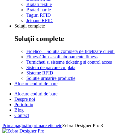
Bratari textile
Bratari hartie
Taguri RFID
Jetoane RFID
Soluții complete
Soluții complete
Fidelico – Solutia completa de fidelizare clienti
FitnessClub – soft abonamente fitness
Turnicheti si sisteme ticketing si control acces
Sistem de parcare cu plata
Sisteme RFID
Solutie urmarire productie
Alocare coduri de bare
Alocare coduri de bare
Despre noi
Portofoliu
Blog
Contact
Prima pagină
Imprimare etichete
Zebra Designer Pro 3