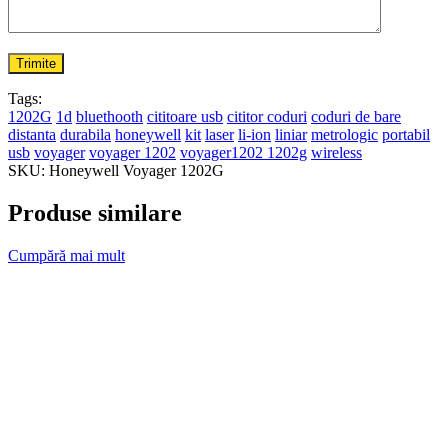
Tags:
1202G
1d
bluethooth
cititoare usb
cititor coduri
coduri de bare
distanta
durabila
honeywell
kit
laser
li-ion
liniar
metrologic
portabil
usb
voyager
voyager 1202
voyager1202 1202g
wireless
SKU:
Honeywell Voyager 1202G
Produse similare
Cumpără mai mult