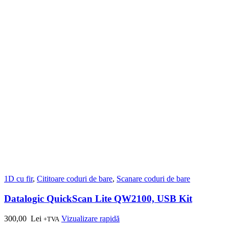
1D cu fir
,
Cititoare coduri de bare
,
Scanare coduri de bare
Datalogic QuickScan Lite QW2100, USB Kit
300,00
Lei
Vizualizare rapidă
+TVA