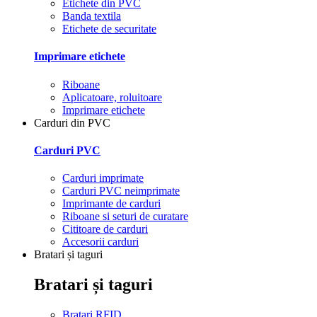
Etichete din PVC
Banda textila
Etichete de securitate
Imprimare etichete
Riboane
Aplicatoare, roluitoare
Imprimare etichete
Carduri din PVC
Carduri PVC
Carduri imprimate
Carduri PVC neimprimate
Imprimante de carduri
Riboane si seturi de curatare
Cititoare de carduri
Accesorii carduri
Bratari și taguri
Bratari și taguri
Bratari RFID