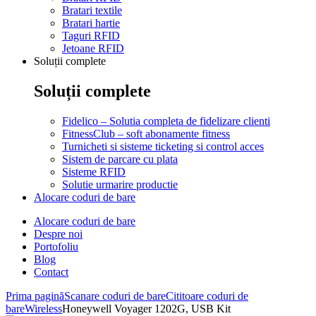
Bratari textile
Bratari hartie
Taguri RFID
Jetoane RFID
Soluții complete
Soluții complete
Fidelico – Solutia completa de fidelizare clienti
FitnessClub – soft abonamente fitness
Turnicheti si sisteme ticketing si control acces
Sistem de parcare cu plata
Sisteme RFID
Solutie urmarire productie
Alocare coduri de bare
Alocare coduri de bare
Despre noi
Portofoliu
Blog
Contact
Prima pagină
Scanare coduri de bare
Cititoare coduri de
bare
Wireless
Honeywell Voyager 1202G, USB Kit