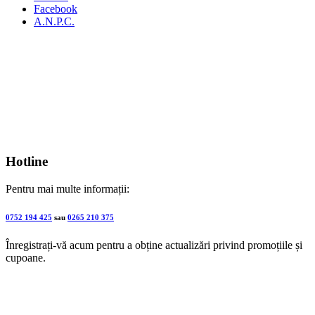
Facebook
A.N.P.C.
Hotline
Pentru mai multe informații:
0752 194 425
sau
0265 210 375
Înregistrați-vă acum pentru a obține actualizări privind promoțiile și
cupoane.